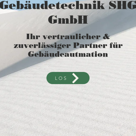
Gebäudetechnik SH
GmbH​
Ihr vertraulicher &
zuverlässiger Partner für
Gebäudeautmation
LOS