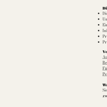
D
Di
Um
Ei
In
Pr
Pr
V
Au
Be
Fä
Pe
s
Wa
Si
zw