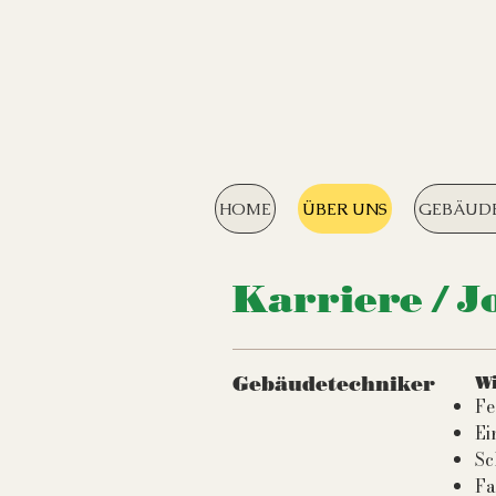
HOME
ÜBER UNS
GEBÄUD
Karriere / J
Gebäudetechniker
Wi
Fe
Ei
Sc
Fa