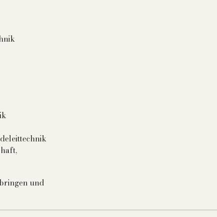
hnik
ik
eleittechnik
ereitschaft,
tbringen und