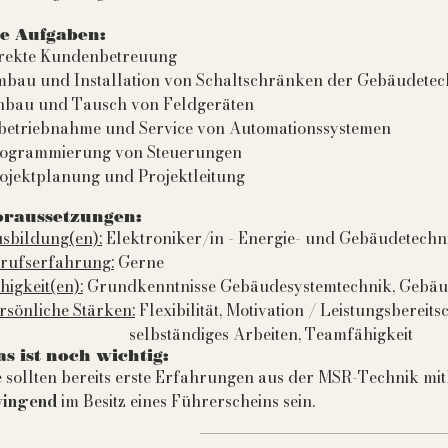
ie Aufgaben:
rekte Kundenbetreuung
bau und Installation von Schaltschränken der Gebäudetec
nbau und Tausch von Feldgeräten
betriebnahme und Service von Automationssystemen
ogrammierung von Steuerungen
ojektplanung und Projektleitung
oraussetzungen:
sbildung(en):
Elektroniker/in - Energie- und Gebäudetechn
rufserfahrung:
Gerne
higkeit(en):
Grundkenntnisse Gebäudesystemtechnik, Gebäud
rsönliche Stärken:
Flexibilität, Motivation / Leistungsb
elbständiges Arbeiten, Teamfähigkeit
s ist noch wichtig:
e sollten bereits erste Erfahrungen aus der MSR-Technik mi
ingend
im Besitz eines Führerscheins sein.